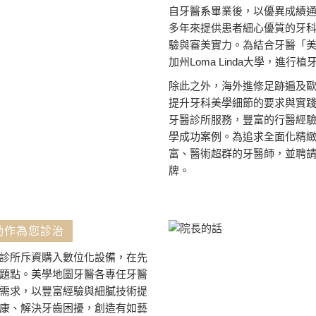
自牙醫系畢業後，以優異成績
多年來提供患者細心優質的牙
驗與審美實力。為結合牙醫「
加州Loma Linda大學，進
除此之外，海外進修足跡遍及
提升牙科美學細節的要求與實
牙醫診所服務，豐富的行醫經
學成功案例。為追求全面化精
富、醫術超群的牙醫師，並聘
牌。
動作為您診治
診所斥資購入數位化設備，在先
題點。美學地圖牙醫各專任牙醫
需求，以豐富經驗與細膩技術提
康、解決牙齒困擾，創造有如藝