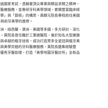
通過國家考試，憑藉著頂尖專業與精益求精之精神，
科醫療服務，並專研牙科美學領域，累積豐富臨床經
美學」與「藝術」的構思，黃麒元院長專程前往美國
行植牙與前牙美學的進修。
歐洲、紐西蘭、澳洲、美國等多國，多方研討、深化
踐。黃院長曾任職於三軍總醫院，後於知名大型連鎖
驗與卓越的植牙技術，成功打造眾多全瓷冠與植牙美
緻與美學究極的牙科醫療服務，黃院長邀集經驗豐
請優秀牙醫助理，打造「美學地圖牙醫診所」全新品