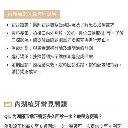
內湖矯正牙齒流程說明
初步諮詢：醫師初步觀察齒列狀況及了解患者治療需求
資料搜集：拍攝口內外照片、X光、數位口掃取模..等，了解
口腔狀況，如欲牙齒問題則需先治療完再進行矯正。
治療計劃：與患者溝通討論及說明治療計劃
進行矯正：按照醫師指示循序漸進完成治療
定期回診：療程結束後，定時回診追蹤，按時配戴維持器，
維持矯正成果。
內湖植牙常見問題
Q1. 內湖隱形矯正需要多久回診一次？療程方便嗎？
隱形矯正約每 6 至 8 週回診一次，醫師可一次提供 3 至 4 副牙