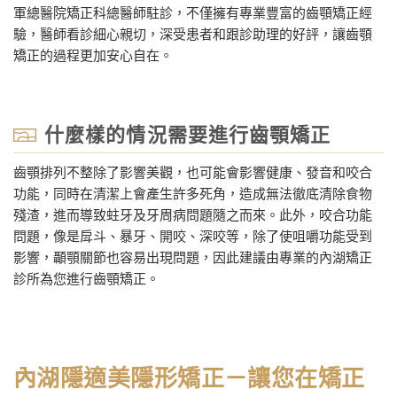
軍總醫院矯正科總醫師駐診，不僅擁有專業豐富的齒顎矯正經
驗，醫師看診細心親切，深受患者和跟診助理的好評，讓齒顎
矯正的過程更加安心自在。
什麼樣的情況需要進行齒顎矯正
齒顎排列不整除了影響美觀，也可能會影響健康、發音和咬合
功能，同時在清潔上會產生許多死角，造成無法徹底清除食物
殘渣，進而導致蛀牙及牙周病問題隨之而來。此外，咬合功能
問題，像是戽斗、暴牙、開咬、深咬等，除了使咀嚼功能受到
影響，顳顎關節也容易出現問題，因此建議由專業的內湖矯正
診所為您進行齒顎矯正。
內湖隱適美隱形矯正－讓您在矯正